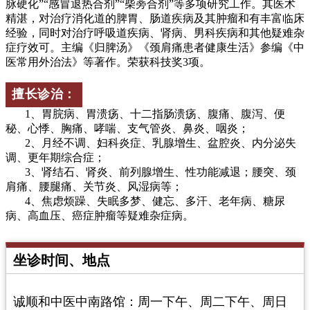
脉硬化”“感冒退热合剂”“柴蒡合剂”等多项研究工作。其医术
精湛，对治疗消化道的脾胃、肠道疾病及其肿瘤和有丰富临床
经验，同时对治疗呼吸道疾病、肾病、男科疾病和其他疑难杂
症疗效可。主编《归脾汤》《颈肩痛患者健康生活》参编《中
医常用外治法》等著作。荣获科技奖3项。
擅长诊治：
1、胃脘病、胃溃疡、十二指肠溃疡、腹痛、腹泻、便
秘、心悸、胸痛、哮喘、支气管炎、鼻炎、咽炎；
2、月经不调、妇科炎症、乳腺增生、盆腔炎、内分泌失
调、更年期综合症；
3、肾结石、肾炎、前列腺增生、性功能减退；腰突、颈
肩痛、腰腿痛、关节炎、风湿病等；
4、焦虑烦躁、失眠多梦、健忘、多汗、老年病、糖尿
病、高血压、癌症肿瘤等疑难杂症病。
坐诊时间、地点
诚顺和中医中南路馆：周一下午、周二下午、周日