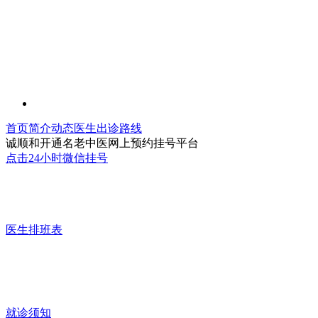
首页
简介
动态
医生
出诊
路线
诚顺和开通名老中医网上预约挂号平台
点击24小时微信挂号
医生排班表
就诊须知