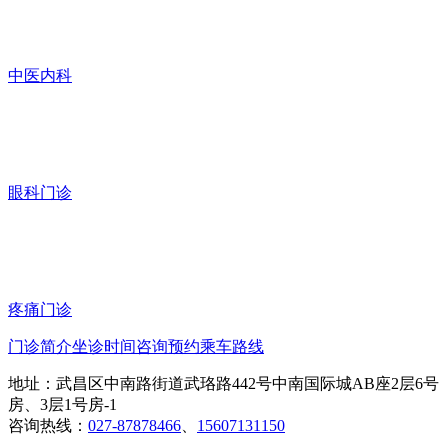
中医内科
眼科门诊
疼痛门诊
门诊简介
坐诊时间
咨询预约
乘车路线
地址：武昌区中南路街道武珞路442号中南国际城AB座2层6号
房、3层1号房-1
咨询热线：
027-87878466
、
15607131150