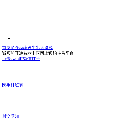
首页
简介
动态
医生
出诊
路线
诚顺和开通名老中医网上预约挂号平台
点击24小时微信挂号
医生排班表
就诊须知