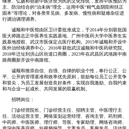
继承、弘扬和创新中医济世为民的文化传统，发挥中医预防为
主、防治结合的“治未病”理念，运用中医“精气血阴阳和扶正
固本”等理论，对各类常见病、多发病、慢性病和疑难杂症进
行调治调理调养。
诚顺和中医馆由区卫计委批准成立，于2014年分别获批国
医大师路志正中医养生实践基地、广州中医药大学中医养生实
践基地授权、武汉市医保定点医疗机构。2015年诚顺和开设中
医外治经络调养中心。2016年获批武汉诚顺和中医药研究院。
2018年迁址到洪山区街道口商圈，2023年在武昌区武珞路中南
路商圈新开设中南路馆。
诚顺和推崇自信、自强、自律的职业个性，奉行公正、公
平、公开的管理基准和效率优先原则，鼓励每位员工公开竞争
和冒尖，为员工发展创造良好条件，实现自我激励、自我约束
和与企业一起成长、共同发展的双赢机制。
招聘岗位：
门诊经营院长、门诊经营主任、招聘主管、中医理疗主
任、活动运营主管、网络策划运营经理、咨询主管、药剂师、
中药师、中医医师、理疗师、导医、专家助理、网络咨询师、
资深中医美容师、短视频编导、文案专员、客服专员、活动策