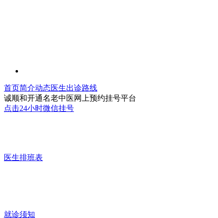
首页
简介
动态
医生
出诊
路线
诚顺和开通名老中医网上预约挂号平台
点击24小时微信挂号
医生排班表
就诊须知