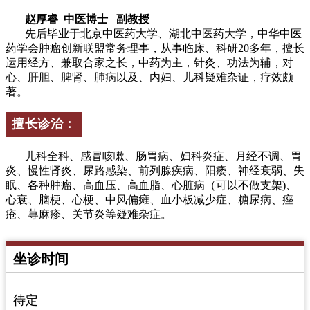
赵厚睿 中医博士 副教授
先后毕业于北京中医药大学、湖北中医药大学，中华中医
药学会肿瘤创新联盟常务理事，从事临床、科研20多年，擅长
运用经方、兼取合家之长，中药为主，针灸、功法为辅，对
心、肝胆、脾肾、肺病以及、内妇、儿科疑难杂证，疗效颇
著。
擅长诊治：
儿科全科、感冒咳嗽、肠胃病、妇科炎症、月经不调、胃
炎、慢性肾炎、尿路感染、前列腺疾病、阳痿、神经衰弱、失
眠、各种肿瘤、高血压、高血脂、心脏病（可以不做支架)、
心衰、脑梗、心梗、中风偏瘫、血小板减少症、糖尿病、痤
疮、荨麻疹、关节炎等疑难杂症。
坐诊时间
待定