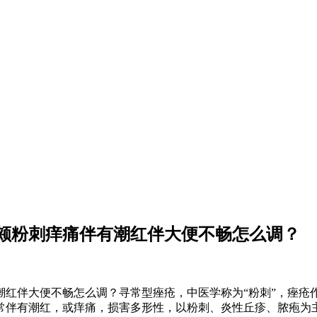
颊粉刺痒痛伴有潮红伴大便不畅怎么调？
伴大便不畅怎么调？寻常型痤疮，中医学称为“粉刺”，痤疮
常伴有潮红，或痒痛，损害多形性，以粉刺、炎性丘疹、脓疱为主