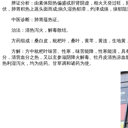
辨证分析：由素体阳热偏盛或肝肾阴虚，相火天癸过旺，肺经
伏，肺胃积热上蒸头面而成;病久湿热郁滞，灼津成痰，痰郁阻
中医诊断：肺胃蕴热证。
治法：清热泻火，解毒散结。
方药组成：桑白皮，枇杷叶，桑叶，黄芩，黄连，生地黄，
方解：方中枇杷叶味苦、性寒，味苦能降，性寒能清，具有宣
分，清营血分之热，又以玄参滋阴降火解毒、牡丹皮清热凉血
热利湿泻火，均为佐药。甘草调和诸药为使。