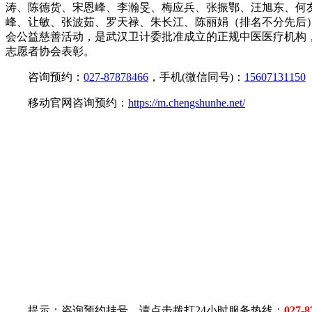
涛、陈德货、宋恩峰、李瀚旻、梅应兵、张振鄂、汪旭东、何
峰、让敏、张波茹、罗天禄、朱长江、陈丽娟（排名不分先后）
会公益慈善活动，是武汉卫计委批准成立的正规中医医疗机构
志愿者协会表彰。
咨询预约：
027-87878466
，手机(微信同号)：
15607131150
移动官网咨询预约：
https://m.chengshunhe.net/
提示：咨询预约挂号，请点击拨打24小时服务热线：
027-8