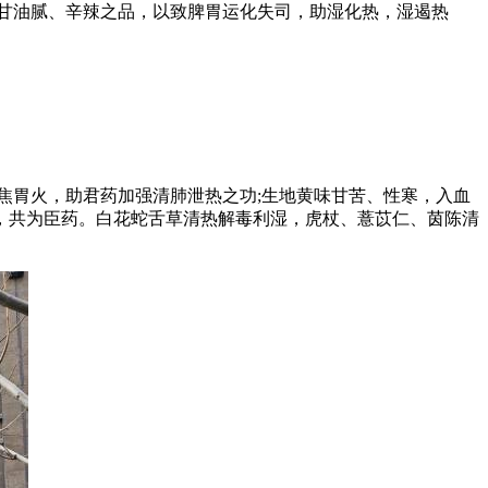
甘油腻、辛辣之品，以致脾胃运化失司，助湿化热，湿遏热
胃火，助君药加强清肺泄热之功;生地黄味甘苦、性寒，入血
，共为臣药。白花蛇舌草清热解毒利湿，虎杖、薏苡仁、茵陈清