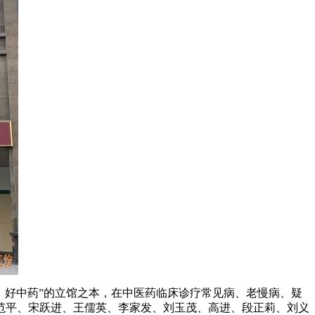
，好中药”的立馆之本，在中医药临床诊疗常见病、老慢病、疑
范平、宋跃进、王儒英、李家发、刘玉茂、高进、段正莉、刘义