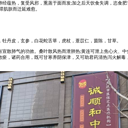
蕴热，复受风邪，熏蒸于面而发;加之后天饮食失调，恣食肥
滞肌肤而迁延难愈。
牡丹皮，玄参，白花蛇舌草，虎杖，薏苡仁，茵陈，甘草。
散肺气的功效。桑叶散风热而泄肺热;黄连可泄上焦心火、中焦
散瘀，诸药合用，既可甘寒养阴保津，又可助君药清热泻火解毒