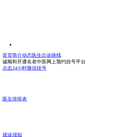
首页
简介
动态
医生
出诊
路线
诚顺和开通名老中医网上预约挂号平台
点击24小时微信挂号
医生排班表
就诊须知