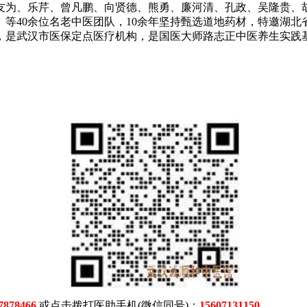
友为、乐芹、曾凡鹏、向贤德、熊勇、廉河清、孔政、吴隆贵、
等40余位名老中医团队，10余年坚持甄选道地药材，特邀湖
，是武汉市医保定点医疗机构，是国医大师路志正中医养生实践
7878466
或点击拨打医助手机(微信同号)：
15607131150