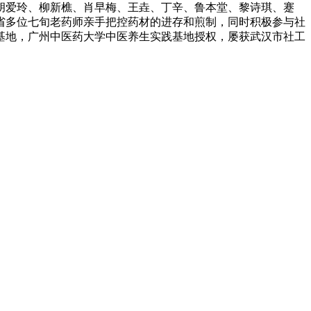
胡爱玲、柳新樵、肖早梅、王垚、丁辛、鲁本堂、黎诗琪、蹇
北省多位七旬老药师亲手把控药材的进存和煎制，同时积极参与社
基地，广州中医药大学中医养生实践基地授权，屡获武汉市社工