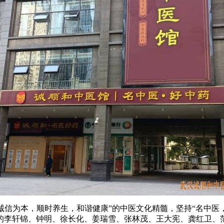
诚信为本，顺时养生，和谐健康”的中医文化精髓，坚持“名中医
的李轩锦、钟明、徐长化、姜瑞雪、张林茂、王大宪、龚红卫、