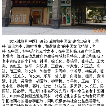
武汉诚顺和中医门诊部(诚顺和中医馆)建馆10余年，秉
持“诚信为本，顺时养生，和谐健康”的中医文化精髓，坚
持“名中医，好中药”的立馆之本，在中医药临床诊疗常见病、
老慢病、疑难杂症及健康养生等领域颇具特色，建设和形成了
老中青结合的李轩锦、钟明、徐长化、姜瑞雪、张林茂、王大
宪、龚红卫、范平、宋跃进、王儒英、李家发、刘玉茂、高
进、段正莉、刘义涛、陈德货、宋恩峰、李瀚旻、梅应兵、张
振鄂、汪旭东、何友为、乐芹、曾凡鹏、向贤德、熊勇、廉河
清、孔政、吴隆贵、胡爱玲、柳新樵、肖早梅、王垚、丁辛、
鲁本堂、黎诗琪、蹇峰、让敏、张波茹、罗天禄、朱长江、陈
丽娟、陈必新、周忠明（排名不分先后）等40余位名老中医团
队，10余年坚持甄选道地药材，特邀湖北省多位七旬老药师亲
手把控药材的进存和煎制，同时积极参与社会公益慈善活动，
是武汉卫计委批准成立的正规中医医疗机构，是武汉市医保定