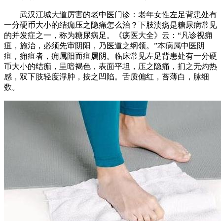
武汉江城大道厉害的老中医门诊：老年女性左足背患处有
一分硬币大小的结痂压之隐痛怎么治？下肢溃疡是糖尿病常见
的并发症之一，称为糖尿病足。《疡医大全》云：“凡诊视痈
疽，施治，必须先审阴阳，乃医道之纲领。”本病属中医阴
疽，痈疽者，痈属阳而疽属阴。临床常见左足背患处有一分硬
币大小的结痂，呈暗褐色，表面平坦，压之隐痛，扪之无灼热
感，双下肢轻度浮肿，按之凹陷。舌质偏红，苔薄白，脉细
数。