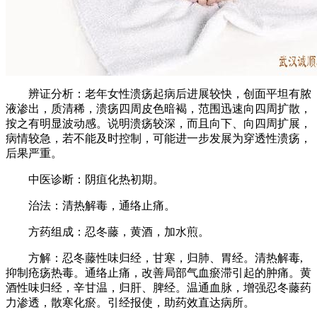
辨证分析：老年女性溃疡起病后进展较快，创面平坦有脓
液渗出，质清稀，溃疡四周皮色暗褐，范围迅速向四周扩散，
按之有明显波动感。说明溃疡较深，而且向下、向四周扩展，
病情较急，若不能及时控制，可能进一步发展为穿透性溃疡，
后果严重。
中医诊断：阴疽化热初期。
治法：清热解毒，通络止痛。
方药组成：忍冬藤，黄酒，加水煎。
方解：忍冬藤性味归经，甘寒，归肺、胃经。清热解毒,
抑制疮疡热毒。通络止痛，改善局部气血瘀滞引起的肿痛。黄
酒性味归经，辛甘温，归肝、脾经。温通血脉，增强忍冬藤药
力渗透，散寒化瘀。引经报使，助药效直达病所。