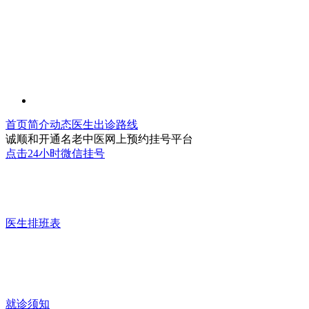
首页
简介
动态
医生
出诊
路线
诚顺和开通名老中医网上预约挂号平台
点击24小时微信挂号
医生排班表
就诊须知