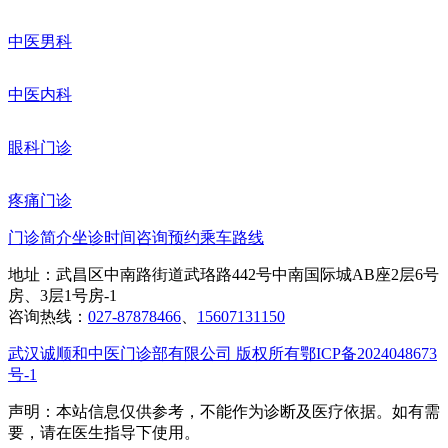
中医男科
中医内科
眼科门诊
疼痛门诊
门诊简介
坐诊时间
咨询预约
乘车路线
地址：武昌区中南路街道武珞路442号中南国际城AB座2层6号
房、3层1号房-1
咨询热线：
027-87878466
、
15607131150
武汉诚顺和中医门诊部有限公司 版权所有
鄂ICP备2024048673
号-1
声明：本站信息仅供参考，不能作为诊断及医疗依据。如有需
要，请在医生指导下使用。