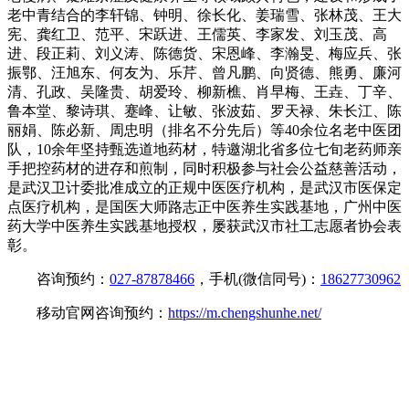
老中青结合的李轩锦、钟明、徐长化、姜瑞雪、张林茂、王大
宪、龚红卫、范平、宋跃进、王儒英、李家发、刘玉茂、高
进、段正莉、刘义涛、陈德货、宋恩峰、李瀚旻、梅应兵、张
振鄂、汪旭东、何友为、乐芹、曾凡鹏、向贤德、熊勇、廉河
清、孔政、吴隆贵、胡爱玲、柳新樵、肖早梅、王垚、丁辛、
鲁本堂、黎诗琪、蹇峰、让敏、张波茹、罗天禄、朱长江、陈
丽娟、陈必新、周忠明（排名不分先后）等40余位名老中医团
队，10余年坚持甄选道地药材，特邀湖北省多位七旬老药师亲
手把控药材的进存和煎制，同时积极参与社会公益慈善活动，
是武汉卫计委批准成立的正规中医医疗机构，是武汉市医保定
点医疗机构，是国医大师路志正中医养生实践基地，广州中医
药大学中医养生实践基地授权，屡获武汉市社工志愿者协会表
彰。
咨询预约：
027-87878466
，手机(微信同号)：
18627730962
移动官网咨询预约：
https://m.chengshunhe.net/