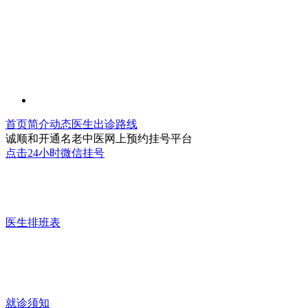
首页
简介
动态
医生
出诊
路线
诚顺和开通名老中医网上预约挂号平台
点击24小时微信挂号
医生排班表
就诊须知