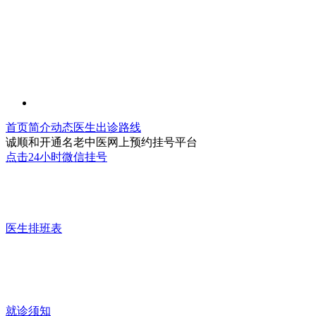
首页
简介
动态
医生
出诊
路线
诚顺和开通名老中医网上预约挂号平台
点击24小时微信挂号
医生排班表
就诊须知