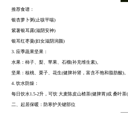
推荐食谱：
银杏萝卜粥(止咳平喘)
紫薯银耳露(滋阴安神)
银耳红枣羹(妇女滋阴润颜)
3. 应季蔬果坚果：
水果：柿子、梨、苹果、石榴(补充维生素)。
坚果：核桃、栗子、花生(健脾补肾，富含不饱和脂肪酸)
4. 饮水防燥：
每日饮水1.5-2升，可饮 大麦陈皮山楂茶(健脾胃)或 桑叶茶
二、起居保暖：防寒护关键部位