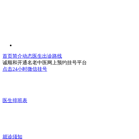
首页
简介
动态
医生
出诊
路线
诚顺和开通名老中医网上预约挂号平台
点击24小时微信挂号
医生排班表
就诊须知