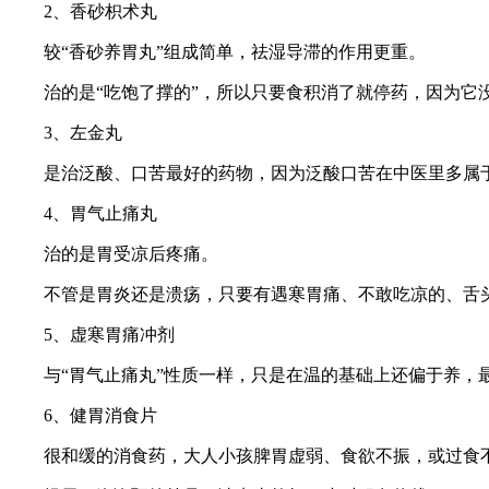
2、香砂枳术丸
较“香砂养胃丸”组成简单，祛湿导滞的作用更重。
治的是“吃饱了撑的”，所以只要食积消了就停药，因为它
3、左金丸
是治泛酸、口苦最好的药物，因为泛酸口苦在中医里多属于
4、胃气止痛丸
治的是胃受凉后疼痛。
不管是胃炎还是溃疡，只要有遇寒胃痛、不敢吃凉的、舌头
5、虚寒胃痛冲剂
与“胃气止痛丸”性质一样，只是在温的基础上还偏于养，最
6、健胃消食片
很和缓的消食药，大人小孩脾胃虚弱、食欲不振，或过食不消