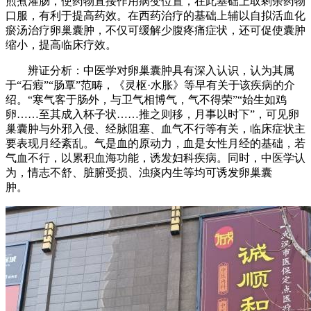
煎煮灌肠，使药物直接作用病变位置，在此基础上取剩余药物
口服，有利于提高药效。在西药治疗的基础上辅以自拟活血化
瘀汤治疗卵巢囊肿，不仅可缓解少腹疼痛症状，还可促使囊肿
缩小，提高临床疗效。
辨证分析：中医学对卵巢囊肿具有深入认识，认为其属
于“石瘕”“肠覃”范畴，《灵枢·水胀》等早有关于该疾病的介
绍。“寒气客于肠外，与卫气相博气，气不得荣”“始生如鸡
卵……至其成入杯子状……推之则移，月事以时下”，可见卵
巢囊肿与外邪入侵、经脉阻塞、血气不行等有关，临床症状主
要表现月经紊乱。气是血的原动力，血是女性月经的基础，若
气血不行，以累积血海功能，诱发妇科疾病。同时，中医学认
为，情志不舒、脏腑受损、浊痰内生等均可诱发卵巢囊
肿。