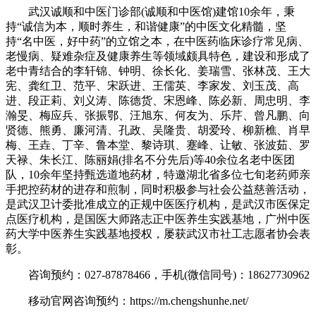
武汉诚顺和中医门诊部(诚顺和中医馆)建馆10余年，秉
持“诚信为本，顺时养生，和谐健康”的中医文化精髓，坚
持“名中医，好中药”的立馆之本，在中医药临床诊疗常见病、
老慢病、疑难杂症及健康养生等领域颇具特色，建设和形成了
老中青结合的李轩锦、钟明、徐长化、姜瑞雪、张林茂、王大
宪、龚红卫、范平、宋跃进、王儒英、李家发、刘玉茂、高
进、段正莉、刘义涛、陈德货、宋恩峰、陈必新、周忠明、李
瀚旻、梅应兵、张振鄂、汪旭东、何友为、乐芹、曾凡鹏、向
贤德、熊勇、廉河清、孔政、吴隆贵、胡爱玲、柳新樵、肖早
梅、王垚、丁辛、鲁本堂、黎诗琪、蹇峰、让敏、张波茹、罗
天禄、朱长江、陈丽娟(排名不分先后)等40余位名老中医团
队，10余年坚持甄选道地药材，特邀湖北省多位七旬老药师亲
手把控药材的进存和煎制，同时积极参与社会公益慈善活动，
是武汉卫计委批准成立的正规中医医疗机构，是武汉市医保定
点医疗机构，是国医大师路志正中医养生实践基地，广州中医
药大学中医养生实践基地授权，屡获武汉市社工志愿者协会表
彰。
咨询预约：027-87878466，手机(微信同号)：18627730962
移动官网咨询预约：https://m.chengshunhe.net/