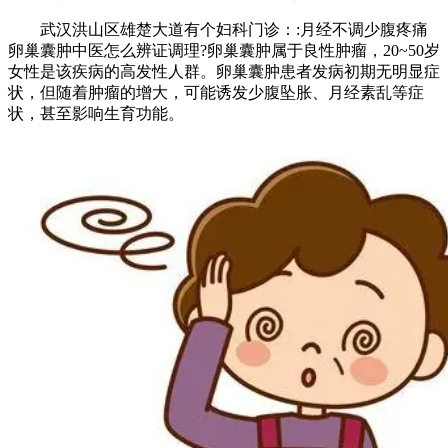
武汉洪山区雄楚大道有个妇科门诊：:月经不调少腹疼痛
卵巢囊肿中医怎么辨证调理?卵巢囊肿属于良性肿瘤，20~50岁
女性是该疾病的高发性人群。卵巢囊肿患者发病初期无明显症
状，但随着肿瘤的增大，可能诱发少腹坠胀、月经素乱等症
状，甚至影响生育功能。