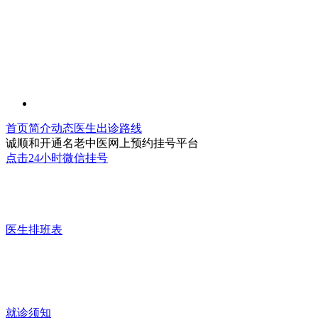
首页
简介
动态
医生
出诊
路线
诚顺和开通名老中医网上预约挂号平台
点击24小时微信挂号
医生排班表
就诊须知