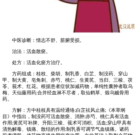
中医诊断：情志不舒、脏腑受损。
治法：活血散瘀。
处方：活血化瘀方治疗。
方药组成：桂枝、柴胡、制乳香、白芷、制没药、穿山
甲、制大黄、皂角刺、赤芍、桃仁、生黄芪、当归、三棱、茯
苓、莪术、红花。根据患者症状加减药物，单纯性囊肿者取乌
梅、天仙藤用药;合并经血淋不尽者，取仙鹤草、煅乌贼骨用
药。
方解：方中桂枝具有温经通络;白芷祛风止痛;《本草纲
目》中指出，制没药可活血散瘀、消肿;赤芍、桃仁具有活血
作用;黄芪可补脾、升阳;三棱、莪术可消积、活血;穿山甲具有
清热解毒、镇痛、散结的作用;制乳香可调节气血镇痛。诸药