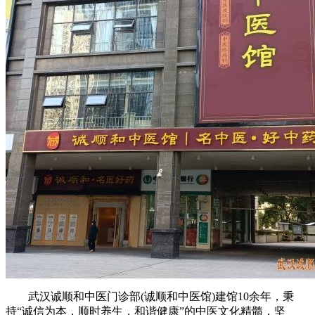
武汉诚顺和中医门诊部(诚顺和中医馆)建馆10余年，秉
持“诚信为本，顺时养生，和谐健康”的中医文化精髓，坚