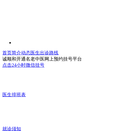
首页
简介
动态
医生
出诊
路线
诚顺和开通名老中医网上预约挂号平台
点击24小时微信挂号
医生排班表
就诊须知