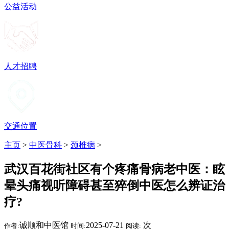
公益活动
人才招聘
交通位置
主页
>
中医骨科
>
颈椎病
>
武汉百花街社区有个疼痛骨病老中医：眩
晕头痛视听障碍甚至猝倒中医怎么辨证治
疗?
诚顺和中医馆
2025-07-21
次
作者:
时间:
阅读: