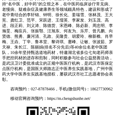
持“名中医，好中药”的立馆之本，在中医药临床诊疗常见病、
老慢病、疑难杂症及健康养生等领域颇具特色，建设和形成了
老中青结合的李轩锦、钟明、徐长化、姜瑞雪、张林茂、王大
宪、龚红卫、范平、宋跃进、王儒英、李家发、刘玉茂、高
进、段正莉、刘义涛、陈德货、宋恩峰、陈必新、周忠明、李
瀚旻、梅应兵、张振鄂、汪旭东、何友为、乐芹、曾凡鹏、向
贤德、熊勇、廉河清、孔政、吴隆贵、胡爱玲、柳新樵、肖早
梅、王垚、丁辛、鲁本堂、黎诗琪、蹇峰、让敏、张波茹、罗
天禄、朱长江、陈丽娟(排名不分先后)等40余位名老中医团
队，10余年坚持甄选道地药材，特邀湖北省多位七旬老药师亲
手把控药材的进存和煎制，同时积极参与社会公益慈善活动，
是武汉卫计委批准成立的正规中医医疗机构，是武汉市医保定
点医疗机构，是国医大师路志正中医养生实践基地，广州中医
药大学中医养生实践基地授权，屡获武汉市社工志愿者协会表
彰。
咨询预约：027-87878466，手机(微信同号)：18627730962
移动官网咨询预约：https://m.chengshunhe.net/