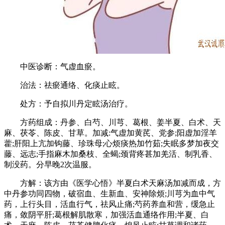
中医诊断：气虚血瘀。
治法：祛瘀通络、化痰止眩。
处方：予自拟川丹定眩汤治疗。
方药组成：丹参、白芍、川芎、葛根、姜半夏、白术、天
麻、茯苓、陈皮、甘草。加减:气虚加黄芪、党参;阳虚加淫羊
藿;肝阳上亢加钩藤、珍珠母;心烦痰热加竹茹;失眠多梦加夜交
藤、远志;手指麻木加桑枝、全蝎;颈背疼甚加羌活、制乳香、
制没药。分早晚2次温服。
方解：该方由《医学心悟》半夏白术天麻汤加减而成，方
中丹参功同四物，破宿血、生新血、安神除烦;川芎为血中气
药，上行头目，活血行气，祛风止痛;芍药养血和营，缓急止
痛，敛阴平肝;葛根解肌散寒，加强活血通络作用;半夏、白