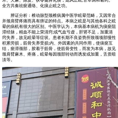
术、天麻、陈皮、茯苓健脾化痰，熄风止眩;甘草调和诸药。
全方共奏祛瘀通络、化痰止眩之功。
辨证分析：椎动脉型颈椎病属中医学眩晕范畴，又因常合
并颈肩臂疼痛而具有痹证的特点。本病之眩是与其他各科之眩
晕的病机有很大的区别。中医学认为，本病基本病机为痰瘀阻
滞经脉，精血不能上荣清窍;或气血亏虚，肝肾不足，加重清
窍失养，故见眩晕等症状。患者长期不良姿势所致颈项部慢性
积累劳损，筋骨失养受损;内、外因素的共同作用，使痰瘀互
结，瘀滞颈部，胶着于筋骨，使筋骨变性，而发为本病，故见
颈肩臂麻木、疼痛，眩晕每因颈部转动而诱发或加重，舌质暗
淡等。