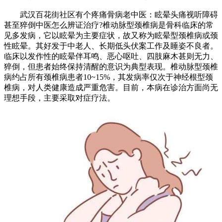
武汉百花街社区有个疼痛骨病老中医：眩晕头痛视听障碍
甚至猝倒中医怎么辨证治疗?椎动脉型颈椎病是骨科临床的常
见多发病，它以眩晕为主要症状，故又称为眩晕型颈椎病或颈
性眩晕。其好发于中老人、长期低头伏案工作及睡姿不良者。
临床以发作性的眩晕伴耳鸣、恶心呕吐、四肢麻木甚则无力、
猝倒，但患者始终保持清醒的意识为典型表现。椎动脉型颈椎
病约占所有颈椎病患者10~15%，其发病率仅次于神经根型颈
椎病，对人类健康造成严重危害。目前，本病在诊治方面尚无
理想手段，主要采取对症疗法。