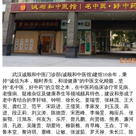
武汉诚顺和中医门诊部(诚顺和中医馆)建馆10余年，秉
持“诚信为本，顺时养生，和谐健康”的中医文化精髓，坚
持“名中医，好中药”的立馆之本，在中医药临床诊疗常见病、
老慢病、疑难杂症及健康养生等领域颇具特色，建设和形成了
老中青结合的李轩锦、钟明、徐长化、姜瑞雪、张林茂、王大
宪、龚红卫、范平、宋跃进、王儒英、李家发、刘玉茂、高
进、段正莉、刘义涛、陈德货、宋恩峰、李瀚旻、梅应兵、张
振鄂、汪旭东、何友为、乐芹、曾凡鹏、向贤德、熊勇、廉河
清、孔政、吴隆贵、胡爱玲、柳新樵、肖早梅、王垚、丁辛、
鲁本堂、黎诗琪、蹇峰、让敏、张波茹、罗天禄、朱长江、陈