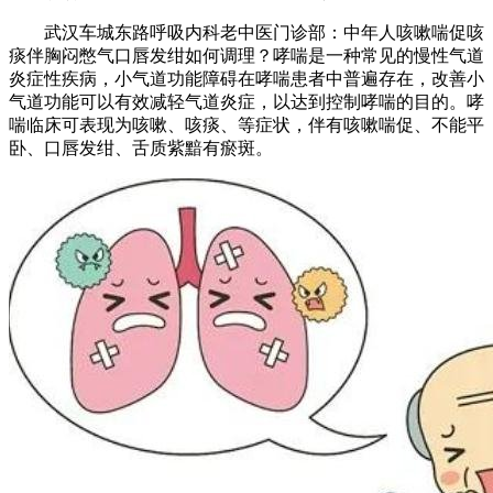
武汉车城东路呼吸内科老中医门诊部：中年人咳嗽喘促咳
痰伴胸闷憋气口唇发绀如何调理？哮喘是一种常见的慢性气道
炎症性疾病，小气道功能障碍在哮喘患者中普遍存在，改善小
气道功能可以有效减轻气道炎症，以达到控制哮喘的目的。哮
喘临床可表现为咳嗽、咳痰、等症状，伴有咳嗽喘促、不能平
卧、口唇发绀、舌质紫黯有瘀斑。