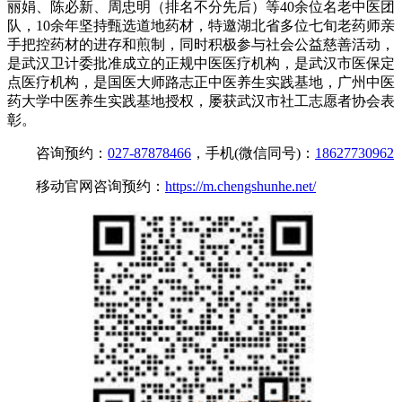
丽娟、陈必新、周忠明（排名不分先后）等40余位名老中医团
队，10余年坚持甄选道地药材，特邀湖北省多位七旬老药师亲
手把控药材的进存和煎制，同时积极参与社会公益慈善活动，
是武汉卫计委批准成立的正规中医医疗机构，是武汉市医保定
点医疗机构，是国医大师路志正中医养生实践基地，广州中医
药大学中医养生实践基地授权，屡获武汉市社工志愿者协会表
彰。
咨询预约：
027-87878466
，手机(微信同号)：
18627730962
移动官网咨询预约：
https://m.chengshunhe.net/