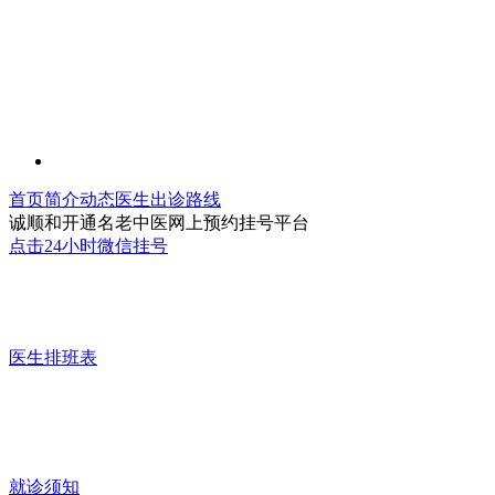
首页
简介
动态
医生
出诊
路线
诚顺和开通名老中医网上预约挂号平台
点击24小时微信挂号
医生排班表
就诊须知