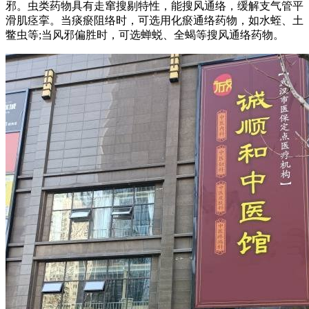
邪。虫类药物具有走窜搜剔特性，能搜风通络，缓解支气管平
滑肌痉挛。当痰瘀阻络时，可选用化瘀通络药物，如水蛭、土
鳖虫等;当风邪偏胜时，可选蝉蜕、全蝎等搜风通络药物。