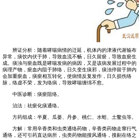
辨证分析：随着哮喘病情的迁延，机体内的津液代谢输布
异常，痰饮内伏于肺，导致血流不畅，日久留瘀，导致血瘀生
成。痰浊与瘀血既是哮喘发病的病因，又是该病发展过程中的
病理产物，瘀血内阻于肺络，日久变生痰邪，痰浊停留于肺内
会加重瘀血，痰瘀相互转化，使病情反复发作，日久损伤络
脉，络虚不荣，发为络病，导致哮喘缠绵不愈。
中医诊断：痰瘀阻络。
治法：祛瘀化痰通络。
方药组成：半夏、瓜蒌、丹参、桃仁、水蛭、土鳖虫等。
方解：常用辛香类和虫类通络药物，辛香类药物走窜行气
通络，还可引药直达病所，虫类药物能搜风通络，搜剔在络之