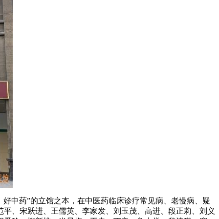
，好中药”的立馆之本，在中医药临床诊疗常见病、老慢病、疑
范平、宋跃进、王儒英、李家发、刘玉茂、高进、段正莉、刘义