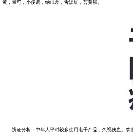
黄，量可，小便调，纳眠差，舌淡红，苔黄腻。
辨证分析：中年人平时较多使用电子产品，久视伤血。饮食