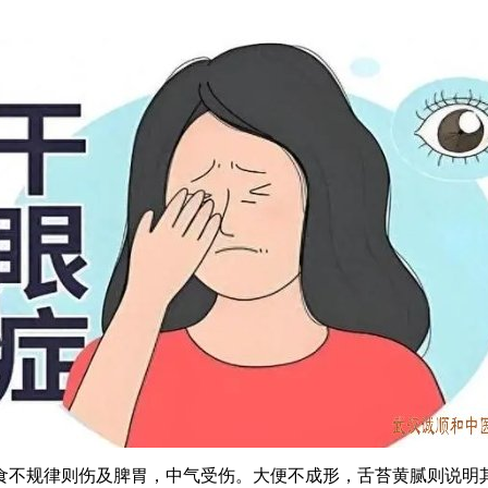
不规律则伤及脾胃，中气受伤。大便不成形，舌苔黄腻则说明其