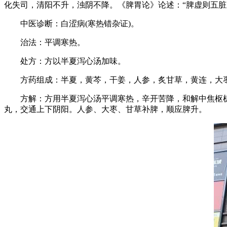
化失司，清阳不升，浊阴不降。《脾胃论》论述：“脾虚则五脏
中医诊断：白涩病(寒热错杂证)。
治法：平调寒热。
处方：方以半夏泻心汤加味。
方药组成：半夏，黄芩，干姜，人参，炙甘草，黄连，大
方解：方用半夏泻心汤平调寒热，辛开苦降，和解中焦枢机
丸，交通上下阴阳。人参、大枣、甘草补脾，顺应脾升。