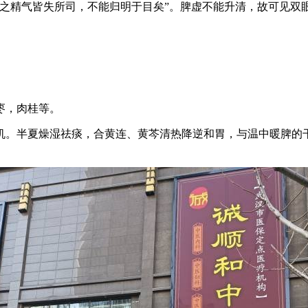
之精气皆失所司，不能归明于目矣”。脾虚不能升清，故可见双
枣，肉桂等。
。半夏燥湿祛痰，合黄连、黄芩清热降逆和胃，与温中暖脾的干