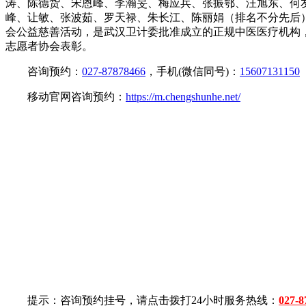
涛、陈德货、宋恩峰、李瀚旻、梅应兵、张振鄂、汪旭东、何
峰、让敏、张波茹、罗天禄、朱长江、陈丽娟（排名不分先后）
会公益慈善活动，是武汉卫计委批准成立的正规中医医疗机构
志愿者协会表彰。
咨询预约：
027-87878466
，手机(微信同号)：
15607131150
移动官网咨询预约：
https://m.chengshunhe.net/
提示：咨询预约挂号，请点击拨打24小时服务热线：
027-8