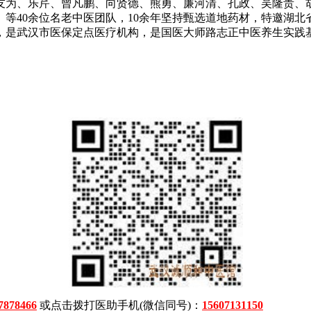
友为、乐芹、曾凡鹏、向贤德、熊勇、廉河清、孔政、吴隆贵、
等40余位名老中医团队，10余年坚持甄选道地药材，特邀湖
，是武汉市医保定点医疗机构，是国医大师路志正中医养生实践
7878466
或点击拨打医助手机(微信同号)：
15607131150