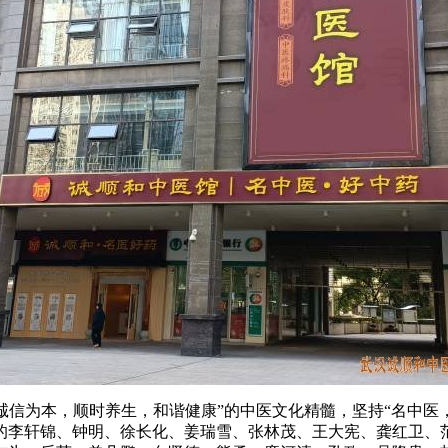
诚信为本，顺时养生，和谐健康”的中医文化精髓，坚持“名中医
的李轩锦、钟明、徐长化、姜瑞雪、张林茂、王大宪、龚红卫、