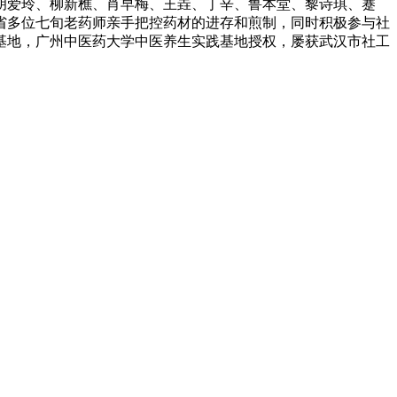
胡爱玲、柳新樵、肖早梅、王垚、丁辛、鲁本堂、黎诗琪、蹇
北省多位七旬老药师亲手把控药材的进存和煎制，同时积极参与社
基地，广州中医药大学中医养生实践基地授权，屡获武汉市社工