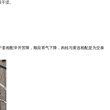
眼干涩。
姜相配辛开苦降，顺应胃气下降，肉桂与黄连相配是为交泰