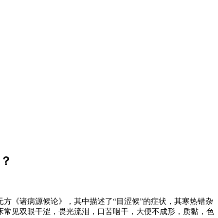
？
方《诸病源候论》，其中描述了“目涩候”的症状，其寒热错杂
床常见双眼干涩，畏光流泪，口苦咽干，大便不成形，质黏，色