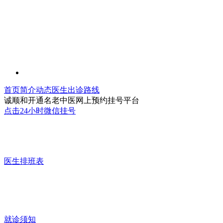
首页
简介
动态
医生
出诊
路线
诚顺和开通名老中医网上预约挂号平台
点击24小时微信挂号
医生排班表
就诊须知