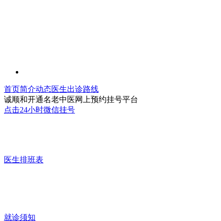
首页
简介
动态
医生
出诊
路线
诚顺和开通名老中医网上预约挂号平台
点击24小时微信挂号
医生排班表
就诊须知