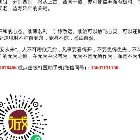
，分别四别，将从上古，合同于道，亦可使益寿而有极时。”
衰老，益寿延年的关键。
和的心态。淡薄名利，宁静致远。淡泊可以放飞心灵，可以还原
身处逆境时不枉自菲薄，宠辱不惊，悉由自然。
从来”。人不可嗜欲无穷，凡事要看得开，不要患得患失，不
子的无为之道，在无为中求有为，无为不是无所作为，而是不为
7878466
或点击拨打医助手机(微信同号)：
15607131150