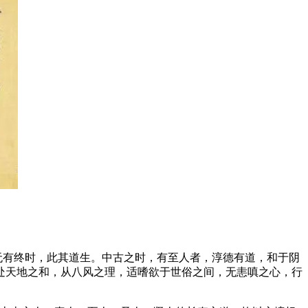
无有终时，此其道生。中古之时，有至人者，淳德有道，和于阴
处天地之和，从八风之理，适嗜欲于世俗之间，无恚嗔之心，行