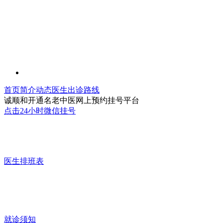
首页
简介
动态
医生
出诊
路线
诚顺和开通名老中医网上预约挂号平台
点击24小时微信挂号
医生排班表
就诊须知