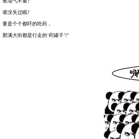
谁湿气不重?
谁没失过眠?
要是个个都吓的吃药，
那满大街都是行走的‘药罐子’!”