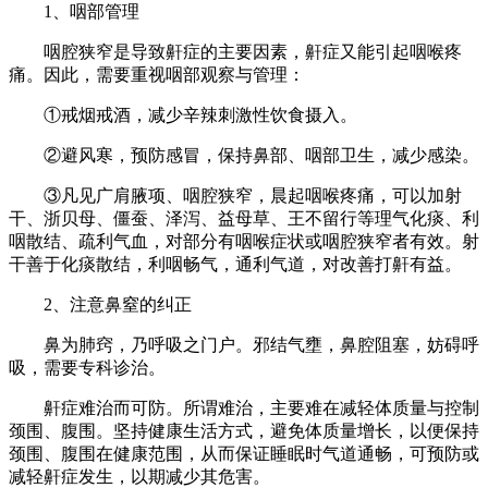
1、咽部管理
咽腔狭窄是导致鼾症的主要因素，鼾症又能引起咽喉疼
痛。因此，需要重视咽部观察与管理：
①戒烟戒酒，减少辛辣刺激性饮食摄入。
②避风寒，预防感冒，保持鼻部、咽部卫生，减少感染。
③凡见广肩腋项、咽腔狭窄，晨起咽喉疼痛，可以加射
干、浙贝母、僵蚕、泽泻、益母草、王不留行等理气化痰、利
咽散结、疏利气血，对部分有咽喉症状或咽腔狭窄者有效。射
干善于化痰散结，利咽畅气，通利气道，对改善打鼾有益。
2、注意鼻窒的纠正
鼻为肺窍，乃呼吸之门户。邪结气壅，鼻腔阻塞，妨碍呼
吸，需要专科诊治。
鼾症难治而可防。所谓难治，主要难在减轻体质量与控制
颈围、腹围。坚持健康生活方式，避免体质量增长，以便保持
颈围、腹围在健康范围，从而保证睡眠时气道通畅，可预防或
减轻鼾症发生，以期减少其危害。