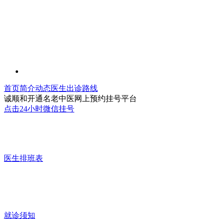
首页
简介
动态
医生
出诊
路线
诚顺和开通名老中医网上预约挂号平台
点击24小时微信挂号
医生排班表
就诊须知