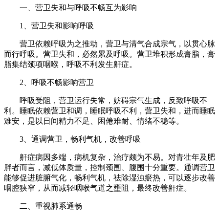
一、营卫失和与呼吸不畅互为影响
1、营卫失和影响呼吸
营卫依赖呼吸为之推动，营卫与清气合成宗气，以贯心脉
而行呼吸。营卫失和，必然累及呼吸。营卫堆积形成膏脂，膏
脂集结颈项咽喉，呼吸不利发生鼾症。
2、呼吸不畅影响营卫
呼吸受阻，营卫运行失常，妨碍宗气生成，反致呼吸不
利。睡眠依赖营卫和调，睡眠呼吸不利，营卫失和，进而睡眠
难安，是以日间精力不足、困倦难耐、情绪不稳等。
3、通调营卫，畅利气机，改善呼吸
鼾症病因多端，病机复杂，治疗颇为不易。对青壮年及肥
胖者而言，减低体质量，控制颈围、腹围十分重要。通调营卫
能够促进脏腑气化，畅利气机，祛除湿浊瘀热，可以逐步改善
咽腔狭窄，从而减轻咽喉气道之壅阻，最终改善鼾症。
二、重视肺系通畅