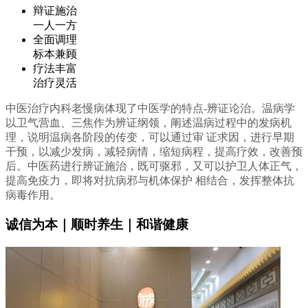
辩证施治
一人一方
全面调理
标本兼顾
疗法丰富
治疗灵活
中医治疗内科老慢病体现了中医学的特点-辨证论治。温病学
以卫气营血、三焦作为辨证纲领，阐述温病过程中的发病机
理，说明温病各阶段的传变，可以通过审 证求因，进行早期
干预，以减少发病，减轻病情，缩短病程，提高疗效，改善预
后。中医药进行辨证施治，既可驱邪，又可以护卫人体正气，
提高免疫力，即将对抗病邪与机体保护 相结合，发挥整体抗
病毒作用。
诚信为本｜顺时养生｜和谐健康