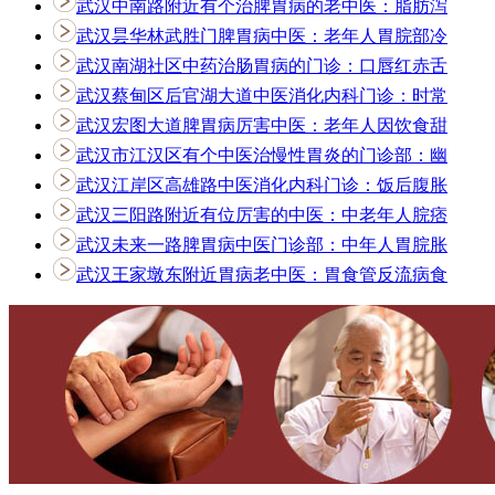
武汉中南路附近有个治脾胃病的老中医：脂肪泻
武汉昙华林武胜门脾胃病中医：老年人胃脘部冷
武汉南湖社区中药治肠胃病的门诊：口唇红赤舌
武汉蔡甸区后官湖大道中医消化内科门诊：时常
武汉宏图大道脾胃病厉害中医：老年人因饮食甜
武汉市江汉区有个中医治慢性胃炎的门诊部：幽
武汉江岸区高雄路中医消化内科门诊：饭后腹胀
武汉三阳路附近有位厉害的中医：中老年人脘痞
武汉未来一路脾胃病中医门诊部：中年人胃脘胀
武汉王家墩东附近胃病老中医：胃食管反流病食