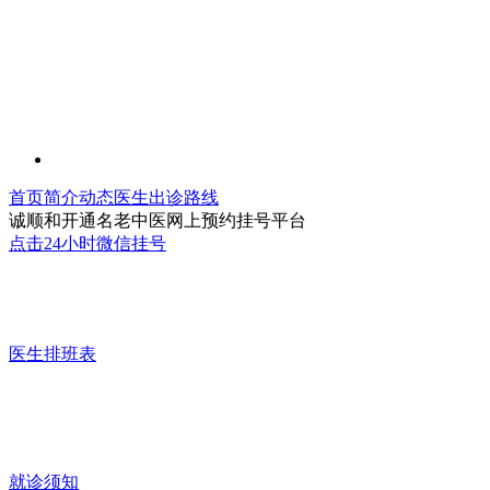
首页
简介
动态
医生
出诊
路线
诚顺和开通名老中医网上预约挂号平台
点击24小时微信挂号
医生排班表
就诊须知