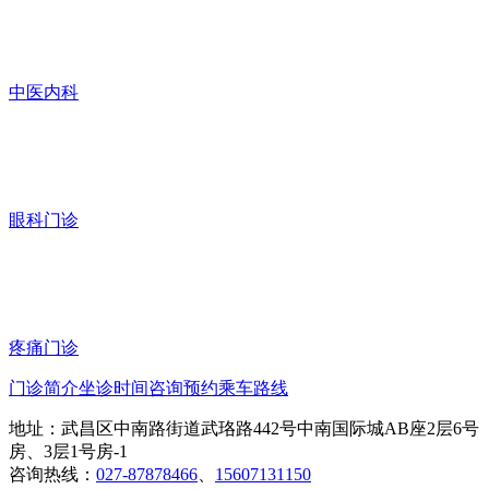
中医内科
眼科门诊
疼痛门诊
门诊简介
坐诊时间
咨询预约
乘车路线
地址：武昌区中南路街道武珞路442号中南国际城AB座2层6号
房、3层1号房-1
咨询热线：
027-87878466
、
15607131150