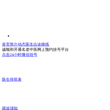
首页
简介
动态
医生
出诊
路线
诚顺和开通名老中医网上预约挂号平台
点击24小时微信挂号
医生排班表
就诊须知