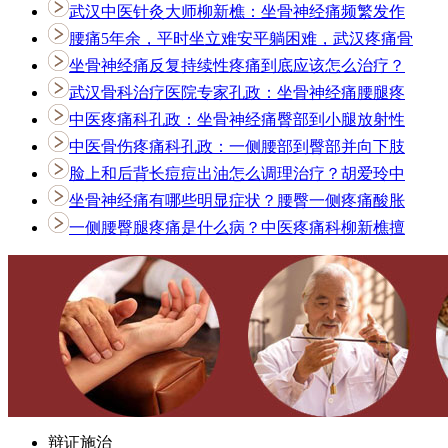
武汉中医针灸大师柳新樵：坐骨神经痛频繁发作
腰痛5年余，平时坐立难安平躺困难，武汉疼痛骨
坐骨神经痛反复持续性疼痛到底应该怎么治疗？
武汉骨科治疗医院专家孔政：坐骨神经痛腰腿疼
中医疼痛科孔政：坐骨神经痛臀部到小腿放射性
中医骨伤疼痛科孔政：一侧腰部到臀部并向下肢
脸上和后背长痘痘出油怎么调理治疗？胡爱玲中
坐骨神经痛有哪些明显症状？腰臀一侧疼痛酸胀
一侧腰臀腿疼痛是什么病？中医疼痛科柳新樵擅
辩证施治