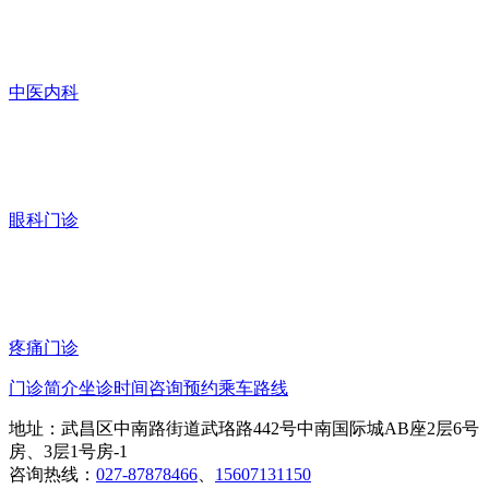
中医内科
眼科门诊
疼痛门诊
门诊简介
坐诊时间
咨询预约
乘车路线
地址：武昌区中南路街道武珞路442号中南国际城AB座2层6号
房、3层1号房-1
咨询热线：
027-87878466
、
15607131150