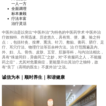
一人一方
全面调理
标本兼顾
疗法丰富
治疗灵活
中医外治是以突出“中医外治”为特色的中医药学术 中医外治
疗效独特、作用迅速、历史悠久，具有简、便、廉、验之特
点：，包括针灸、按摩、熏洗、针刀、敷贴、膏药、脐疗、足
疗、耳穴疗法、物理疗法等百余种方法。治 疗范围遍及内、
外、妇、儿、骨伤、皮肤、五官、肛肠等科，与内治法相比，
具有“殊途同归，异曲同工”之妙，对“不肯服药之人，不能服
药之症”，尤其对危重病症，更能显示出其治疗之独特，故
有“良丁（高明的医生）不废外治”之说。
诚信为本｜顺时养生｜和谐健康