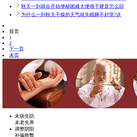
秋天一到就会开始便秘困难大便很干硬是怎么回
为什么一到秋天干燥的天气就失眠睡不好觉?这
首页
1
2
下一页
末页
未病先防
未老先养
调整阴阳
补偏救弊