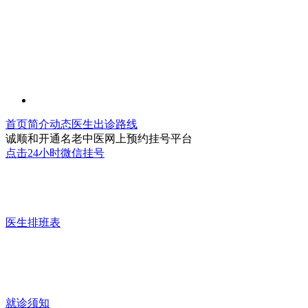
首页
简介
动态
医生
出诊
路线
诚顺和开通名老中医网上预约挂号平台
点击24小时微信挂号
医生排班表
就诊须知