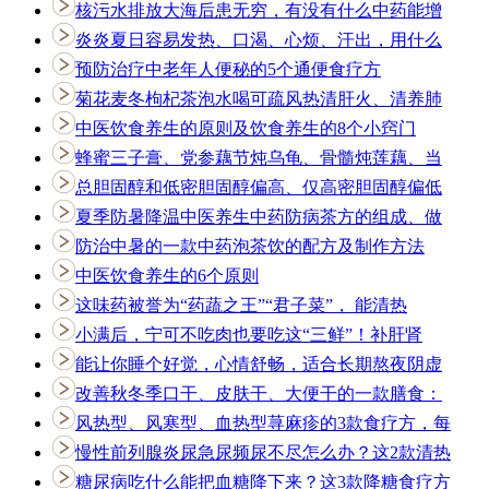
核污水排放大海后患无穷，有没有什么中药能增
炎炎夏日容易发热、口渴、心烦、汗出，用什么
预防治疗中老年人便秘的5个通便食疗方
菊花麦冬枸杞茶泡水喝可疏风热清肝火、清养肺
中医饮食养生的原则及饮食养生的8个小窍门
蜂蜜三子膏、党参藕节炖乌龟、骨髓炖莲藕、当
总胆固醇和低密胆固醇偏高、仅高密胆固醇偏低
夏季防暑降温中医养生中药防病茶方的组成、做
防治中暑的一款中药泡茶饮的配方及制作方法
中医饮食养生的6个原则
这味药被誉为“药蔬之王”“君子菜”， 能清热
小满后，宁可不吃肉也要吃这“三鲜”！补肝肾
能让你睡个好觉，心情舒畅，适合长期熬夜阴虚
改善秋冬季口干、皮肤干、大便干的一款膳食：
风热型、风寒型、血热型荨麻疹的3款食疗方，每
慢性前列腺炎尿急尿频尿不尽怎么办？这2款清热
糖尿病吃什么能把血糖降下来？这3款降糖食疗方