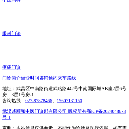
眼科门诊
疼痛门诊
门诊简介
坐诊时间
咨询预约
乘车路线
地址：武昌区中南路街道武珞路442号中南国际城AB座2层6号
房、3层1号房-1
咨询热线：
027-87878466
、
15607131150
武汉诚顺和中医门诊部有限公司 版权所有
鄂ICP备2024048673
号-1
声明：本站信息仅供参考，不能作为诊断及医疗依据。如有需